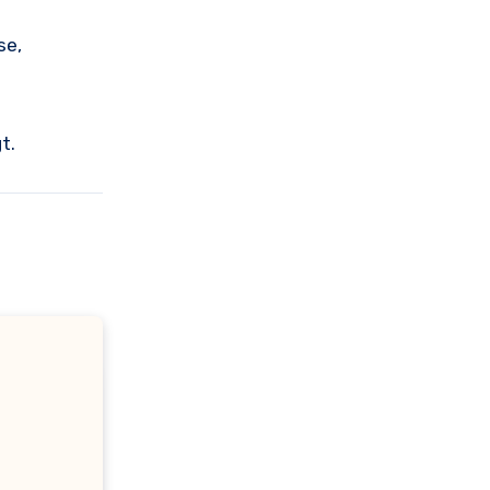
se,
t.